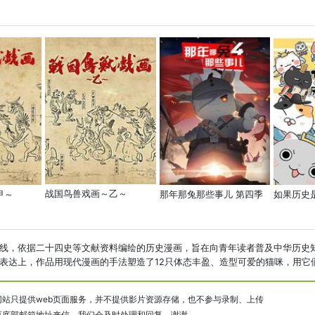
战国鸟兽戏画～乙～
甲～
那年那兔那些事儿 第四季
如果历史
线，依据二十四史等文献资料编绘的历史漫画，旨在向青年读者普及中华历史
达上，作品用现代漫画的手法塑造了12只体态丰盈、造型可爱的猫咪，用它们把
站只提供web页面服务，并不提供影片资源存储，也不参与录制、上传
页底部邮箱地址来信，我们会及时处理和回复，谢谢