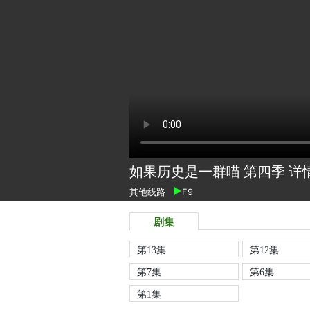
如果历史是一群喵 第四季 详
其他线路
F9
剧集
第13集
第12集
第7集
第6集
第1集