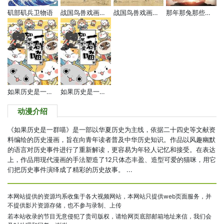
战国鸟兽戏画～乙～
矶部矶兵卫物语
战国鸟兽戏画～甲～
那年那兔那些事儿 第四季
如果历史是一群喵 第二季
如果历史是一群喵 第三季
动漫介绍
《如果历史是一群喵》是一部以华夏历史为主线，依据二十四史等文献资
料编绘的历史漫画，旨在向青年读者普及中华历史知识。作品以风趣幽默
的语言对历史事件进行了重新解读，更容易为年轻人记忆和接受。在表达
上，作品用现代漫画的手法塑造了12只体态丰盈、造型可爱的猫咪，用它
们把历史事件演绎成了精彩的历史故事。 ...
本网站提供的资源均系收集于各大视频网站，本网站只提供web页面服务，并
不提供影片资源存储，也不参与录制、上传
若本站收录的节目无意侵犯了贵司版权，请给网页底部邮箱地址来信，我们会