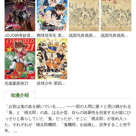
战国鸟兽戏画～乙～
JOJO的奇妙冒险 星尘斗士 埃及篇
网球优等生 第二季
战国鸟兽戏画～甲～
光速蒙面侠21
排球少年 第四季 Part.2
动漫介绍
「お前は鬼の血を継いでいる……」──一部の人間に脈々と受け継がれる
「鬼」と「桃太郎」の血。はるか昔、自らの凶暴性を自覚するが故にひ
っそりと暮らしていた「鬼」だったが、そこに「桃太郎」が攻め入っ
た。それぞれが「桃太郎機関」「鬼機関」を組織し、抗争すること何千
年。 ...