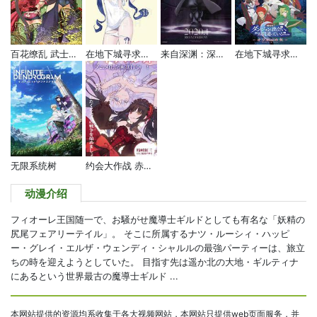
百花缭乱 武士日后谈
在地下城寻求邂逅是否搞错了什么 OVA
来自深渊：深魂的黎明
在地下城寻求邂逅是否搞错了什么：俄里翁之箭
无限系统树
约会大作战 赤黑新章：虚或实
动漫介绍
フィオーレ王国随一で、お騒がせ魔導士ギルドとしても有名な「妖精の
尻尾フェアリーテイル」。 そこに所属するナツ・ルーシィ・ハッピ
ー・グレイ・エルザ・ウェンディ・シャルルの最強パーティーは、旅立
ちの時を迎えようとしていた。 目指す先は遥か北の大地・ギルティナ
にあるという世界最古の魔導士ギルド ...
本网站提供的资源均系收集于各大视频网站，本网站只提供web页面服务，并