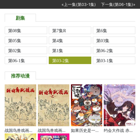
«上一集(第03-1集)
下一集(第06-1集)»
剧集
第08集
第7集R
第6集
第05集
第4集
第03集
第02集
第1集
第06-2集
第06-1集
第03-2集
第03-1集
推荐动漫
战国鸟兽戏画～乙～
战国鸟兽戏画～甲～
如果历史是一群喵 第四季
约会大作战 赤黑新章：虚或实