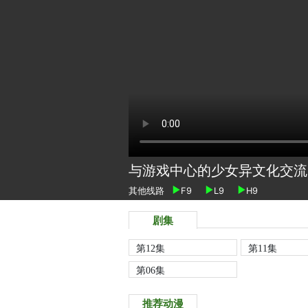
与游戏中心的少女异文化交流
其他线路
F9
L9
H9
剧集
第12集
第11集
第06集
推荐动漫