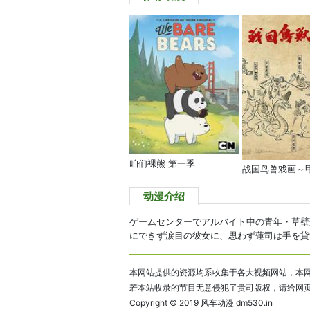
咱们裸熊 第一季
战国鸟兽戏画～
动漫介绍
ゲームセンターでアルバイト中の青年・草壁
にできず涙目の彼女に、思わず蓮司は手を貸す
本网站提供的资源均系收集于各大视频网站，本网
若本站收录的节目无意侵犯了贵司版权，请给网
Copyright © 2019
风车动漫 dm530.in