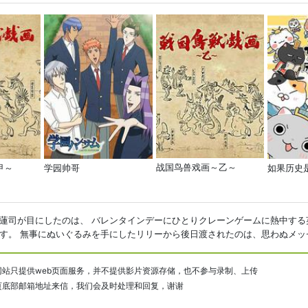
战国鸟兽戏画～乙～
甲～
学园帅哥
如果历史
蓮司が目にしたのは、 バレンタインデーにひとりクレーンゲームに熱中する
。 無事にぬいぐるみを手にしたリリーから後日渡されたのは、思わぬメッセージ
站只提供web页面服务，并不提供影片资源存储，也不参与录制、上传
页底部邮箱地址来信，我们会及时处理和回复，谢谢