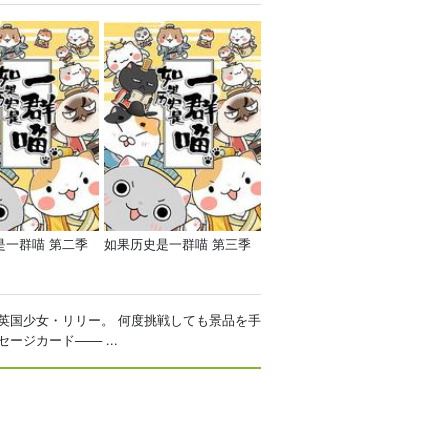
是一群喵 第二季
如果历史是一群喵 第三季
英国少女・リリー。 何度挑戦しても景品を手
カード─── ...