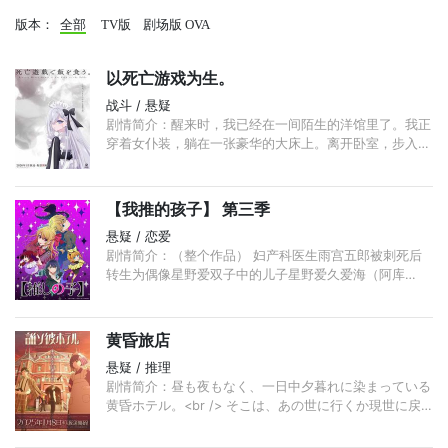
版本：
全部
TV版
剧场版
OVA
以死亡游戏为生。
战斗 / 悬疑
剧情简介：醒来时，我已经在一间陌生的洋馆里了。我正
穿着女仆装，躺在一张豪华的大床上。离开卧室，步入走
廊。敞开食堂的大门，发现那里已经有五个人了。大家都
是和我一样穿着女仆装
【我推的孩子】 第三季
悬疑 / 恋爱
剧情简介：（整个作品） 妇产科医生雨宫五郎被刺死后
转生为偶像星野爱双子中的儿子星野爱久爱海（阿库
亚）。双子中的女儿则是憧憬星野爱却遗憾因病离世的女
孩的转世。双子四岁时，爱
黄昏旅店
悬疑 / 推理
剧情简介：昼も夜もなく、一日中夕暮れに染まっている
黄昏ホテル。<br /> そこは、あの世に行くか現世に戻
るか、行き先を決めかねている魂たちが<br /> 羽を休
めるため