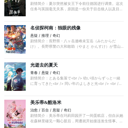
剧情简介：夏尔突然被女王下令前往德国进行调查。这次
任务与英国毫无关系，原因是一份关于目击狼人以及目击
者离奇死亡的报告。夏尔带着一众仆人来到据说有狼人的
森林附近的村庄“狼之
名侦探柯南：独眼的残像
悬疑 / 推理 / 奇幻
剧情简介：長野県・八ヶ岳連峰未宝岳（みたからだ
け）。長野県警の大和敢助（やまと かんすけ）が雪山
で“ある男”を追っていた時、不意に何者かの影が敢助の
視界に。気をとられた瞬
光逝去的夏天
青春 / 悬疑 / 奇幻
剧情简介：とある集落で<br /> 幼い頃からずっと一緒
に育ってきた<br /> 同い年のよしきと光<br /> <br />
照りつける太陽<br /> 耳にこびりつく
美乐蒂&酷洛米
治愈 / 百合 / 悬疑 / 奇幻
剧情简介：美乐蒂在玛莉田园开了一间蛋糕店，但自从她
在森林里碰见一颗心脏后，周遭就开始接连发生怪事。与
此同时，酷洛米开在对面的和菓子店总是生意惨淡，于是