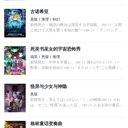
她决心弄清楚美乐蒂的
古诺希亚
悬疑 / 推理 / 科幻
剧情简介：物語の舞台は漂流する宇宙船。<br /> “人間
に化けて人間を襲う未知の敵”一<br /> 「グノーシア」
が船内に紛れこんだことを受けて、乗員たちは疑心暗鬼
の中
死灵书巫女的宇宙恐怖秀
搞笑 / 悬疑 / 推理
剧情简介：中学を卒業し、<br /> 憧れのライバー（＝
配者）活動を始めた<br /> ”ネクロノミ子”こと黒廼ミ
コ。<br /> 幼なじみの舞夢坂舞由や、ライバルの神楽
怪异与少女与神隐
悬疑
剧情简介：見えてはいけない「！」の標識<br /> それ
は、そこに“怪異”があった証。<br /> とある街の書店員
で、作家志望の緒川菫子は、<br /> 今日も同僚の化
格林童话变奏曲