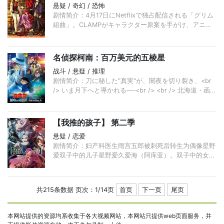
悬疑 / 奇幻 / 恐怖
剧情简介：4月17日にNetflixで独占配信される「グリム
組曲」。CLAMPがキャラクター原案を手がけ、アニメ
ーション制作をWIT STUDIO、脚本を横手美智子、音楽
名侦探柯南：百万美元的五棱星
战斗 / 悬疑 / 推理
剧情简介：刀に秘した"真実"が、闇夜を切り裂き、<br
/> いま月下へと導かれる──<br /> <br /> 北海道・函館
にある斧江財閥の収蔵庫に、怪盗キッドからの予
【我推的孩子】 第二季
悬疑 / 恋爱
剧情简介：妇产科医生雨宫五郎被刺死后转生为偶像星野
爱双子中的儿子星野爱久爱海（阿库亚）。双子中的女儿
则是憧憬星野爱却遗憾因病离世的女孩的转世。双子四岁
时，爱却被杀死雨宫的
共215条数据 页次：1/14页
首页
下一页
尾页
本网站提供的资源均系收集于各大视频网站，本网站只提供web页面服务，并