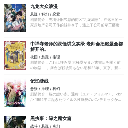
九龙大众浪漫
悬疑 / 科幻 / 恋爱
剧情简介：充满怀旧气息的街区“九龙城寨”，在这里的一
家房地产公司工作的鲸井令子，迷上了公司前辈工藤发。
<br /> 有一天，意识到这份恋情的鲸井令子从一张照片
中得知工藤发
中禅寺老师的灵怪讲义实录 老师会把谜题全都
解开的。
校园 / 悬疑 / 推理
剧情简介：これは拝み屋 京極堂がまだ古書店を開く前
の物語──。舞台は戦後間もない昭和23年、東京。新制
高校の二年生に進級した日下部栞奈は、国語の新任講
師・中禅寺秋彦と出会
记忆缝线
悬疑 / 推理 / 科幻
剧情简介：脳の縫い糸、通称〈ユア・フォルマ〉。<br
/> 1992年に起きたウイルス性脳炎のパンデミックから
人々を救った医療技術は、<br /> 今や日常に不可欠な
脳侵
黑执事：绿之魔女篇
战斗 / 悬疑 / 奇幻