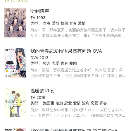
听到涛声
TV 1993
类型：
青春
爱情
校园
青春
爱情
简介：高二那年夏天，美丽的女孩武藤里伽子（坂本洋子
配音）随母亲离开大都会东京，来到了古朴幽静的高知。
聪慧美丽的里伽子在这个偏僻的小地方如此靓丽，引来了
男孩们的爱恋的
我的青春恋爱物语果然有问题 OVA
OVA 2013
类型：
校园
恋爱
青春
校园
简介：清晨，贤惠温柔的比企谷小町（悠木碧 配音）早
已做好丰盛的早餐，而他那乖僻老哥八幡（江口拓也 配
音）却还呆坐餐桌前腹诽婚姻与爱情。日上三竿，千叶市
立总武高中“侍奉
温暖的印记
TV 2016
类型：
泡面番
治愈
恋爱
爱情
治愈
恋爱
青春
简介：深町なかの画集「ほのぼのログ ～大切なきみへ
～」を原作としたテレビアニメが、NHK総合にて放送決
定。1話2分のショートアニメとして、全10話で制作され
る。
我的青春恋爱物语果然有问题 第二季 OVA