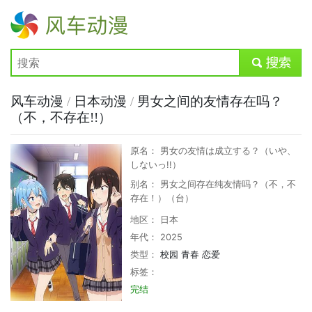
风车动漫
submit
风车动漫
/
日本动漫
/
男女之间的友情存在吗？
（不，不存在!!）
原名： 男女の友情は成立する？（いや、
しないっ!!）
别名： 男女之间存在纯友情吗？（不，不
存在！）（台）
地区： 日本
年代： 2025
类型：
校园
青春
恋爱
标签：
完结