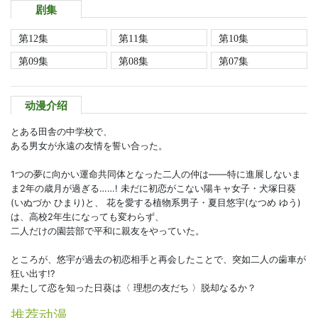
剧集
第12集
第11集
第10集
第09集
第08集
第07集
动漫介绍
とある田舎の中学校で、
ある男女が永遠の友情を誓い合った。
1つの夢に向かい運命共同体となった二人の仲は――特に進展しないま
ま2年の歳月が過ぎる……! 未だに初恋がこない陽キャ女子・犬塚日葵
(いぬづか ひまり)と、 花を愛する植物系男子・夏目悠宇(なつめ ゆう)
は、高校2年生になっても変わらず、
二人だけの園芸部で平和に親友をやっていた。
ところが、悠宇が過去の初恋相手と再会したことで、突如二人の歯車が
狂い出す!?
果たして恋を知った日葵は〈 理想の友だち 〉脱却なるか？
推荐动漫