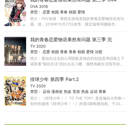
OVA 2016
类型：
恋爱
校园
青春
校园
爱情
简介：PSV游戏「果然在游戏里我的青春恋爱物语也有问
题。续」2016年10月27日发售，限定版将同捆新作
OVA，讲述原作10.5卷中以一色彩羽为中心的故事。
我的青春恋爱物语果然有问题 第三季 完
TV 2020
类型：
恋爱
校园
青春
青春
校园
爱情
治愈
简介：看似在过去的心理阴影及独自的别扭思考回路之下
讴歌着“独自生活”的比企谷八幡，偶然地被生活指导担当
教师平冢静带着加入了「侍奉部」。他和同社团所属的令
人窒息的完美美
排球少年 第四季 Part.2
TV 2020
类型：
运动
漫画改
热血
竞技
热血
运动
青春
简介：《排球少年！！ TO THE TOP》是改编自古馆春一
创作的漫画《排球少年！！》的第4期电视动画。于2020
年1月播放。 在春季的高中排球宫城县预选赛中，乌野高