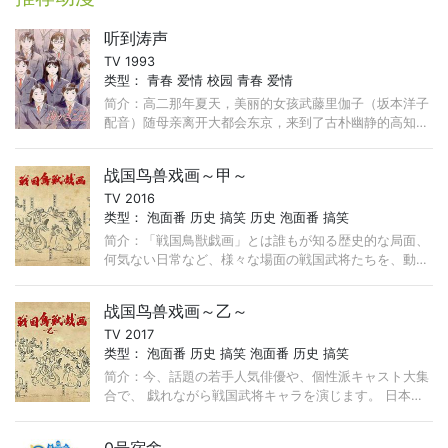
听到涛声
TV 1993
类型：
青春
爱情
校园
青春
爱情
简介：高二那年夏天，美丽的女孩武藤里伽子（坂本洋子
配音）随母亲离开大都会东京，来到了古朴幽静的高知。
聪慧美丽的里伽子在这个偏僻的小地方如此靓丽，引来了
男孩们的爱恋的
战国鸟兽戏画～甲～
TV 2016
类型：
泡面番
历史
搞笑
历史
泡面番
搞笑
简介：「戦国鳥獣戯画」とは誰もが知る歴史的な局面、
何気ない日常など、様々な場面の戦国武将たちを、動物
に例えて描くアニメーション番組です。<br /> 今、話題
の若手人
战国鸟兽戏画～乙～
TV 2017
类型：
泡面番
历史
搞笑
泡面番
历史
搞笑
简介：今、話題の若手人気俳優や、個性派キャスト大集
合で、 戯れながら戦国武将キャラを演じます。 日本の
歴史と、戦国武将で遊んじゃうアニメ、それが「戦国鳥
獣戯画」です。