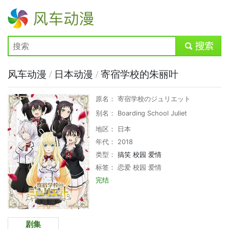
风车动漫
submit
风车动漫
/
日本动漫
/
寄宿学校的朱丽叶
原名： 寄宿学校のジュリエット
别名： Boarding School Juliet
地区： 日本
年代： 2018
类型：
搞笑
校园
爱情
标签：
恋爱
校园
爱情
完结
剧集