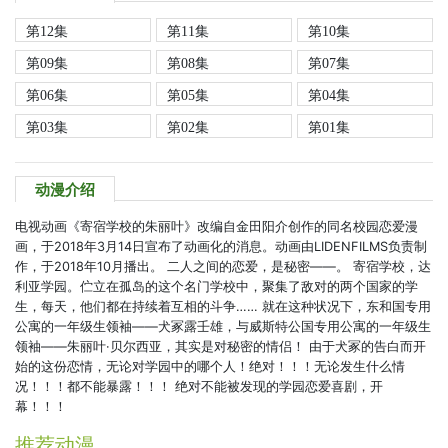
第12集
第11集
第10集
第09集
第08集
第07集
第06集
第05集
第04集
第03集
第02集
第01集
动漫介绍
电视动画《寄宿学校的朱丽叶》改编自金田阳介创作的同名校园恋爱漫
画，于2018年3月14日宣布了动画化的消息。动画由LIDENFILMS负责制
作，于2018年10月播出。 二人之间的恋爱，是秘密——。 寄宿学校，达
利亚学园。伫立在孤岛的这个名门学校中，聚集了敌对的两个国家的学
生，每天，他们都在持续着互相的斗争…… 就在这种状况下，东和国专用
公寓的一年级生领袖——犬冢露壬雄，与威斯特公国专用公寓的一年级生
领袖——朱丽叶·贝尔西亚，其实是对秘密的情侣！ 由于犬冢的告白而开
始的这份恋情，无论对学园中的哪个人！绝对！！！无论发生什么情
况！！！都不能暴露！！！ 绝对不能被发现的学园恋爱喜剧，开
幕！！！
推荐动漫