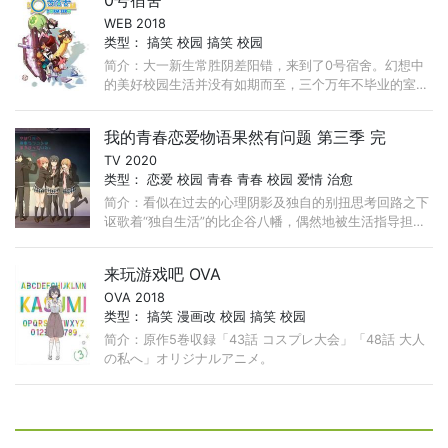
0号宿舍
WEB 2018
类型：
搞笑
校园
搞笑
校园
简介：大一新生常胜阴差阳错，来到了0号宿舍。幻想中
的美好校园生活并没有如期而至，三个万年不毕业的室友
却如噩梦般降临：贪财的黑猫艾迪森、易怒的浣熊贾英雄
以及古怪的刺猬阮
我的青春恋爱物语果然有问题 第三季 完
TV 2020
类型：
恋爱
校园
青春
青春
校园
爱情
治愈
简介：看似在过去的心理阴影及独自的别扭思考回路之下
讴歌着“独自生活”的比企谷八幡，偶然地被生活指导担当
教师平冢静带着加入了「侍奉部」。他和同社团所属的令
人窒息的完美美
来玩游戏吧 OVA
OVA 2018
类型：
搞笑
漫画改
校园
搞笑
校园
简介：原作5巻収録「43話 コスプレ大会」「48話 大人
の私へ」オリジナルアニメ。