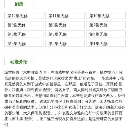
剧集
第12集无修
第11集无修
第10集无修
第9集无修
第8集无修
第7集无修
第6集无修
第5集无修
第4集无修
第3集无修
第2集无修
第1集无修
动漫介绍
坂本拓真（水中雅章 配音）在游戏中的名字是迪亚布罗，操作技巧十分
高超的他实力可怕，是被别的玩家称之为“魔王”的存在。一场意外中，拓
真竟然真的来到了游戏中的世界里，在那里，他遇见了塞拉（芹泽优 配
音）和雷姆（和气杏未 配音）两名女子。两人同时对拓真释放了驯服召
唤兽的奴隶法术，没想到却遭到了反噬，本来想要奴役拓真的两人，反倒
成为了拓真的奴隶。 这尴尬的情况让拓真感到十分为难，因为拓真虽然
拥有着高强的法术，但却十分不擅长和女孩子打交道。活泼开朗毫无戒心
的赛尔维（大久保瑠美 配音）、外表温文尔雅内心却十分腹黑的艾丽西
亚（原由实 配音），接二连三出现在拓真身边的，是这些可爱的女孩子
们。