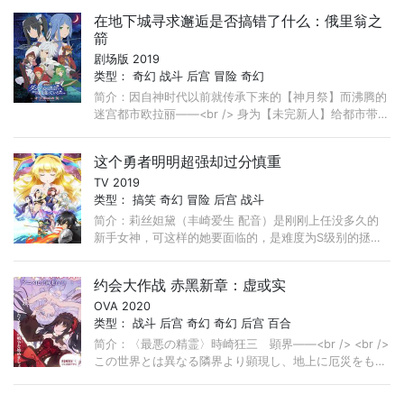
在的人类无
在地下城寻求邂逅是否搞错了什么：俄里翁之
箭
剧场版 2019
类型：
奇幻
战斗
后宫
冒险
奇幻
简介：因自神时代以前就传承下来的【神月祭】而沸腾的
迷宫都市欧拉丽——<br /> 身为【未完新人】给都市带来
热闹的冒险者贝尔·克朗尼及其主神赫斯缇雅，正置身于
这喧嚣当
这个勇者明明超强却过分慎重
TV 2019
类型：
搞笑
奇幻
冒险
后宫
战斗
简介：莉丝妲黛（丰崎爱生 配音）是刚刚上任没多久的
新手女神，可这样的她要面临的，是难度为S级别的拯救
世界的任务。为此，莉丝妲黛召唤出了名为龙宫院圣哉
（梅原裕一郎 配音
约会大作战 赤黑新章：虚或实
OVA 2020
类型：
战斗
后宫
奇幻
奇幻
后宫
百合
简介：〈最悪の精霊〉時崎狂三 顕界——<br /> <br />
この世界とは異なる隣界より顕現し、地上に厄災をもた
らす精霊と呼ばれる少女たち——<br /> <b