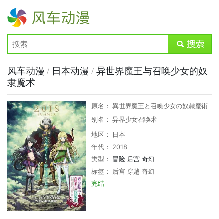
风车动漫
submit
风车动漫
/
日本动漫
/
异世界魔王与召唤少女的奴
隶魔术
原名： 異世界魔王と召喚少女の奴隷魔術
别名： 异界少女召唤术
地区： 日本
年代： 2018
类型：
冒险
后宫
奇幻
标签：
后宫
穿越
奇幻
完结