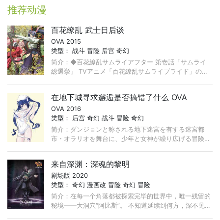
推荐动漫
百花缭乱 武士日后谈
OVA 2015
类型：
战斗
冒险
后宫
奇幻
简介：◆百花繚乱サムライアフター 第壱話「サムライ
総選挙」 TVアニメ「百花繚乱サムライブライド」のア
フターストーリー。 時は平誠二十某年。サムライガー
ルズ達の活躍に
在地下城寻求邂逅是否搞错了什么 OVA
OVA 2016
类型：
后宫
奇幻
战斗
冒险
奇幻
简介：ダンジョンと称される地下迷宮を有する迷宮都
市・オラリオを舞台に、少年と女神が繰り広げる冒険を
描いたファンタジーアニメのOVA。大激戦の末、階層主
との戦いに勝った
来自深渊：深魂的黎明
剧场版 2020
类型：
奇幻
漫画改
冒险
奇幻
冒险
简介：在每一个角落都被探索完毕的世界中，唯一残留的
秘境——大洞穴“阿比斯”。 不知道延续到何方，深不见底
的巨大纵向洞穴， 栖息着奇妙奇怪的生物们， 沉眠着现